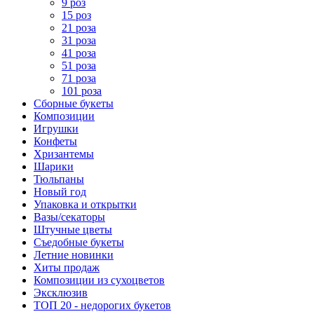
9 роз
15 роз
21 роза
31 роза
41 роза
51 роза
71 роза
101 роза
Сборные букеты
Композиции
Игрушки
Конфеты
Хризантемы
Шарики
Тюльпаны
Новый год
Упаковка и открытки
Вазы/секаторы
Штучные цветы
Съедобные букеты
Летние новинки
Хиты продаж
Композиции из сухоцветов
Эксклюзив
ТОП 20 - недорогих букетов