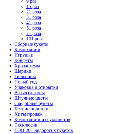
9 роз
15 роз
21 роза
31 роза
41 роза
51 роза
71 роза
101 роза
Сборные букеты
Композиции
Игрушки
Конфеты
Хризантемы
Шарики
Тюльпаны
Новый год
Упаковка и открытки
Вазы/секаторы
Штучные цветы
Съедобные букеты
Летние новинки
Хиты продаж
Композиции из сухоцветов
Эксклюзив
ТОП 20 - недорогих букетов