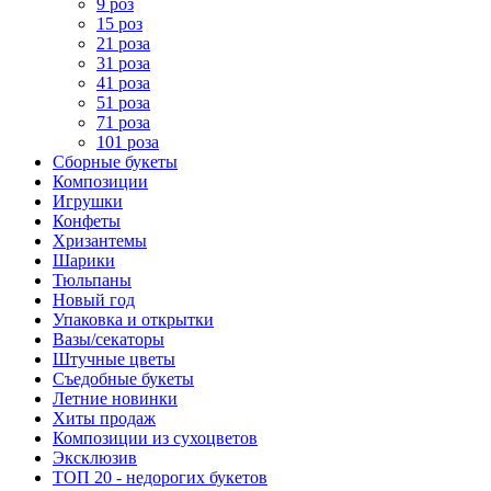
9 роз
15 роз
21 роза
31 роза
41 роза
51 роза
71 роза
101 роза
Сборные букеты
Композиции
Игрушки
Конфеты
Хризантемы
Шарики
Тюльпаны
Новый год
Упаковка и открытки
Вазы/секаторы
Штучные цветы
Съедобные букеты
Летние новинки
Хиты продаж
Композиции из сухоцветов
Эксклюзив
ТОП 20 - недорогих букетов