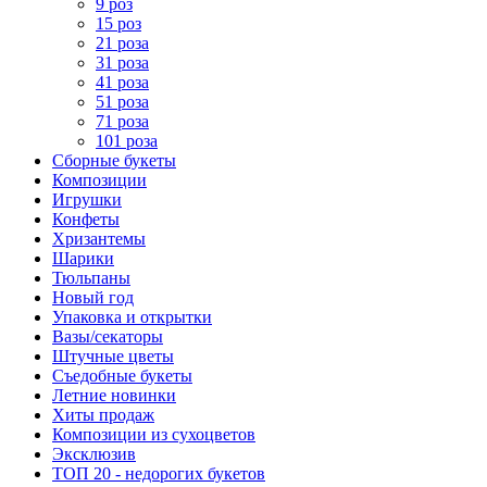
9 роз
15 роз
21 роза
31 роза
41 роза
51 роза
71 роза
101 роза
Сборные букеты
Композиции
Игрушки
Конфеты
Хризантемы
Шарики
Тюльпаны
Новый год
Упаковка и открытки
Вазы/секаторы
Штучные цветы
Съедобные букеты
Летние новинки
Хиты продаж
Композиции из сухоцветов
Эксклюзив
ТОП 20 - недорогих букетов