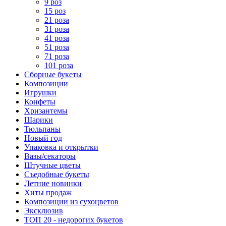
9 роз
15 роз
21 роза
31 роза
41 роза
51 роза
71 роза
101 роза
Сборные букеты
Композиции
Игрушки
Конфеты
Хризантемы
Шарики
Тюльпаны
Новый год
Упаковка и открытки
Вазы/секаторы
Штучные цветы
Съедобные букеты
Летние новинки
Хиты продаж
Композиции из сухоцветов
Эксклюзив
ТОП 20 - недорогих букетов