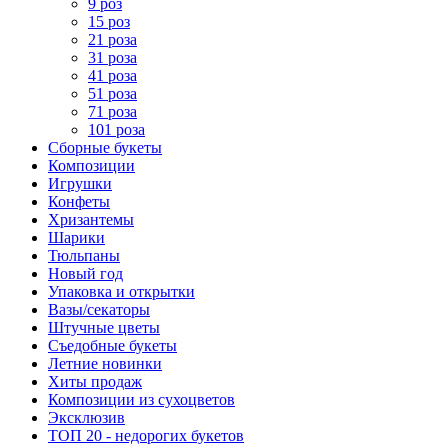
9 роз
15 роз
21 роза
31 роза
41 роза
51 роза
71 роза
101 роза
Сборные букеты
Композиции
Игрушки
Конфеты
Хризантемы
Шарики
Тюльпаны
Новый год
Упаковка и открытки
Вазы/секаторы
Штучные цветы
Съедобные букеты
Летние новинки
Хиты продаж
Композиции из сухоцветов
Эксклюзив
ТОП 20 - недорогих букетов