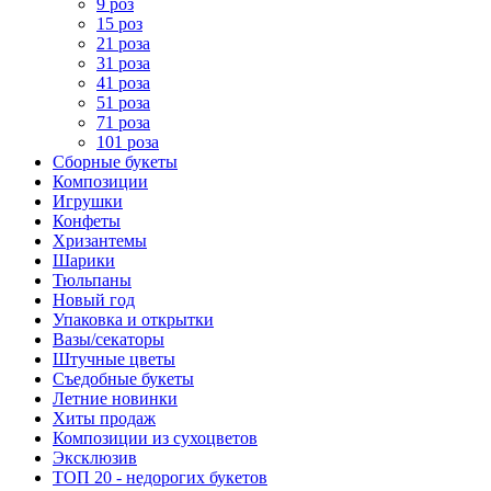
9 роз
15 роз
21 роза
31 роза
41 роза
51 роза
71 роза
101 роза
Сборные букеты
Композиции
Игрушки
Конфеты
Хризантемы
Шарики
Тюльпаны
Новый год
Упаковка и открытки
Вазы/секаторы
Штучные цветы
Съедобные букеты
Летние новинки
Хиты продаж
Композиции из сухоцветов
Эксклюзив
ТОП 20 - недорогих букетов