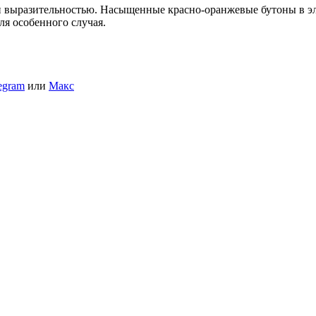
и выразительностью. Насыщенные красно-оранжевые бутоны в эл
я особенного случая.
egram
или
Макс