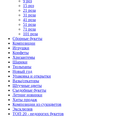
9 роз
15 роз
21 роза
31 роза
41 роза
51 роза
71 роза
101 роза
Сборные букеты
Композиции
Игрушки
Конфеты
Хризантемы
Шарики
Тюльпаны
Новый год
Упаковка и открытки
Вазы/секаторы
Штучные цветы
Съедобные букеты
Летние новинки
Хиты продаж
Композиции из сухоцветов
Эксклюзив
ТОП 20 - недорогих букетов