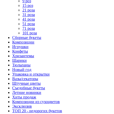
9 роз
15 роз
21 роза
31 роза
41 роза
51 роза
71 роза
101 роза
Сборные букеты
Композиции
Игрушки
Конфеты
Хризантемы
Шарики
Тюльпаны
Новый год
Упаковка и открытки
Вазы/секаторы
Штучные цветы
Съедобные букеты
Летние новинки
Хиты продаж
Композиции из сухоцветов
Эксклюзив
ТОП 20 - недорогих букетов