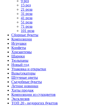
9 роз
15 роз
21 роза
31 роза
41 роза
51 роза
71 роза
101 роза
Сборные букеты
Композиции
Игрушки
Конфеты
Хризантемы
Шарики
Тюльпаны
Новый год
Упаковка и открытки
Вазы/секаторы
Штучные цветы
Съедобные букеты
Летние новинки
Хиты продаж
Композиции из сухоцветов
Эксклюзив
ТОП 20 - недорогих букетов