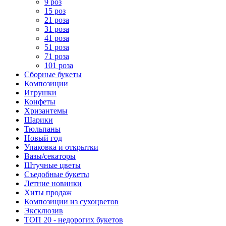
9 роз
15 роз
21 роза
31 роза
41 роза
51 роза
71 роза
101 роза
Сборные букеты
Композиции
Игрушки
Конфеты
Хризантемы
Шарики
Тюльпаны
Новый год
Упаковка и открытки
Вазы/секаторы
Штучные цветы
Съедобные букеты
Летние новинки
Хиты продаж
Композиции из сухоцветов
Эксклюзив
ТОП 20 - недорогих букетов