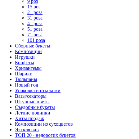
9 роз
15 роз
21 роза
31 роза
41 роза
51 роза
71 роза
101 роза
Сборные букеты
Композиции
Игрушки
Конфеты
Хризантемы
Шарики
Тюльпаны
Новый год
Упаковка и открытки
Вазы/секаторы
Штучные цветы
Съедобные букеты
Летние новинки
Хиты продаж
Композиции из сухоцветов
Эксклюзив
ТОП 20 - недорогих букетов