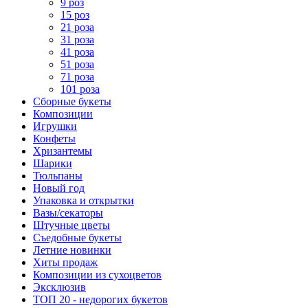
9 роз
15 роз
21 роза
31 роза
41 роза
51 роза
71 роза
101 роза
Сборные букеты
Композиции
Игрушки
Конфеты
Хризантемы
Шарики
Тюльпаны
Новый год
Упаковка и открытки
Вазы/секаторы
Штучные цветы
Съедобные букеты
Летние новинки
Хиты продаж
Композиции из сухоцветов
Эксклюзив
ТОП 20 - недорогих букетов