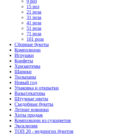
9 роз
15 роз
21 роза
31 роза
41 роза
51 роза
71 роза
101 роза
Сборные букеты
Композиции
Игрушки
Конфеты
Хризантемы
Шарики
Тюльпаны
Новый год
Упаковка и открытки
Вазы/секаторы
Штучные цветы
Съедобные букеты
Летние новинки
Хиты продаж
Композиции из сухоцветов
Эксклюзив
ТОП 20 - недорогих букетов