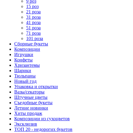
9 роз
15 роз
21 роза
31 роза
41 роза
51 роза
71 роза
101 роза
Сборные букеты
Композиции
Игрушки
Конфеты
Хризантемы
Шарики
Тюльпаны
Новый год
Упаковка и открытки
Вазы/секаторы
Штучные цветы
Съедобные букеты
Летние новинки
Хиты продаж
Композиции из сухоцветов
Эксклюзив
ТОП 20 - недорогих букетов