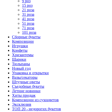
9 роз
15 роз
21 роза
31 роза
41 роза
51 роза
71 роза
101 роза
Сборные букеты
Композиции
Игрушки
Конфеты
Хризантемы
Шарики
Тюльпаны
Новый год
Упаковка и открытки
Вазы/секаторы
Штучные цветы
Съедобные букеты
Летние новинки
Хиты продаж
Композиции из сухоцветов
Эксклюзив
ТОП 20 - недорогих букетов