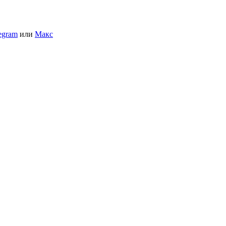
egram
или
Макс