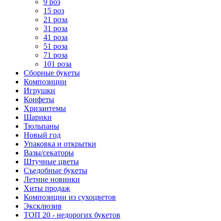
9 роз
15 роз
21 роза
31 роза
41 роза
51 роза
71 роза
101 роза
Сборные букеты
Композиции
Игрушки
Конфеты
Хризантемы
Шарики
Тюльпаны
Новый год
Упаковка и открытки
Вазы/секаторы
Штучные цветы
Съедобные букеты
Летние новинки
Хиты продаж
Композиции из сухоцветов
Эксклюзив
ТОП 20 - недорогих букетов