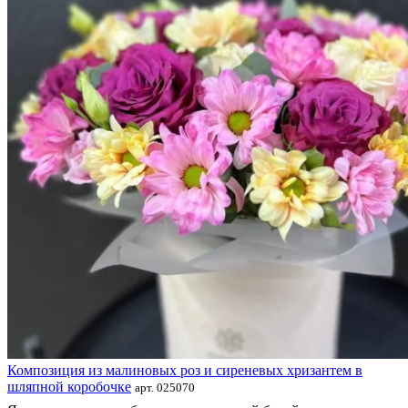
Композиция из малиновых роз и сиреневых хризантем в
шляпной коробочке
арт. 025070