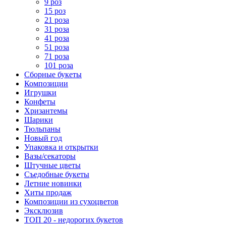
9 роз
15 роз
21 роза
31 роза
41 роза
51 роза
71 роза
101 роза
Сборные букеты
Композиции
Игрушки
Конфеты
Хризантемы
Шарики
Тюльпаны
Новый год
Упаковка и открытки
Вазы/секаторы
Штучные цветы
Съедобные букеты
Летние новинки
Хиты продаж
Композиции из сухоцветов
Эксклюзив
ТОП 20 - недорогих букетов