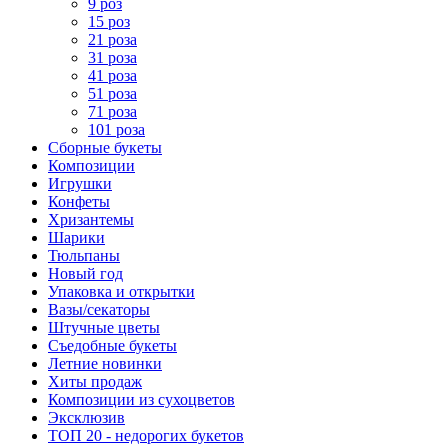
9 роз
15 роз
21 роза
31 роза
41 роза
51 роза
71 роза
101 роза
Сборные букеты
Композиции
Игрушки
Конфеты
Хризантемы
Шарики
Тюльпаны
Новый год
Упаковка и открытки
Вазы/секаторы
Штучные цветы
Съедобные букеты
Летние новинки
Хиты продаж
Композиции из сухоцветов
Эксклюзив
ТОП 20 - недорогих букетов