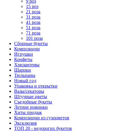
9 роз
15 роз
21 роза
31 роза
41 роза
51 роза
71 роза
101 роза
Сборные букеты
Композиции
Игрушки
Конфеты
Хризантемы
Шарики
Тюльпаны
Новый год
Упаковка и открытки
Вазы/секаторы
Штучные цветы
Съедобные букеты
Летние новинки
Хиты продаж
Композиции из сухоцветов
Эксклюзив
ТОП 20 - недорогих букетов