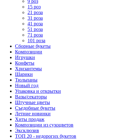
9 роз
15 роз
21 роза
31 роза
41 роза
51 роза
71 роза
101 роза
Сборные букеты
Композиции
Игрушки
Конфеты
Хризантемы
Шарики
Тюльпаны
Новый год
Упаковка и открытки
Вазы/секаторы
Штучные цветы
Съедобные букеты
Летние новинки
Хиты продаж
Композиции из сухоцветов
Эксклюзив
ТОП 20 - недорогих букетов