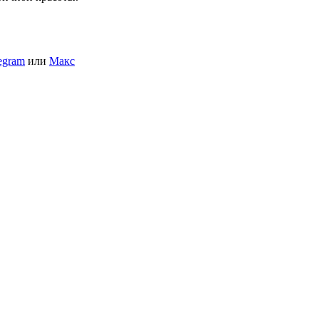
egram
или
Макс