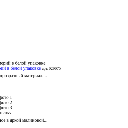
рий в белой упаковке
арт. 029075
прозрачный материал....
 017065
ое в яркой малиновой...