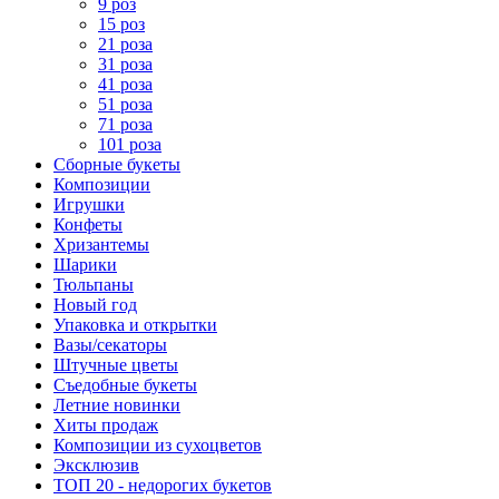
9 роз
15 роз
21 роза
31 роза
41 роза
51 роза
71 роза
101 роза
Сборные букеты
Композиции
Игрушки
Конфеты
Хризантемы
Шарики
Тюльпаны
Новый год
Упаковка и открытки
Вазы/секаторы
Штучные цветы
Съедобные букеты
Летние новинки
Хиты продаж
Композиции из сухоцветов
Эксклюзив
ТОП 20 - недорогих букетов