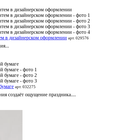
тем в дизайнерском оформлении
арт. 029576
я...
бумаге
арт. 032275
ия создаёт ощущение праздника....