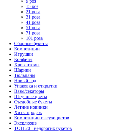
9 роз
15 роз
21 роза
31 роза
41 роза
51 роза
71 роза
101 роза
Сборные букеты
Композиции
Игрушки
Конфеты
Хризантемы
Шарики
Тюльпаны
Новый год
Упаковка и открытки
Вазы/секаторы
Штучные цветы
Съедобные букеты
Летние новинки
Хиты продаж
Композиции из сухоцветов
Эксклюзив
ТОП 20 - недорогих букетов