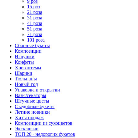
9 роз
15 роз
21 роза
31 роза
41 роза
51 роза
71 роза
101 роза
Сборные букеты
Композиции
Игрушки
Конфеты
Хризантемы
Шарики
Тюльпаны
Новый год
Упаковка и открытки
Вазы/секаторы
Штучные цветы
Съедобные букеты
Летние новинки
Хиты продаж
Композиции из сухоцветов
Эксклюзив
ТОП 20 - недорогих букетов